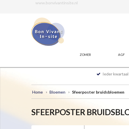
www.bonvivantinsite.nl
ZOMER
AGF
Ieder kwartaa
Home
Bloemen
Sfeerposter bruidsbloemen
SFEERPOSTER BRUIDSBL