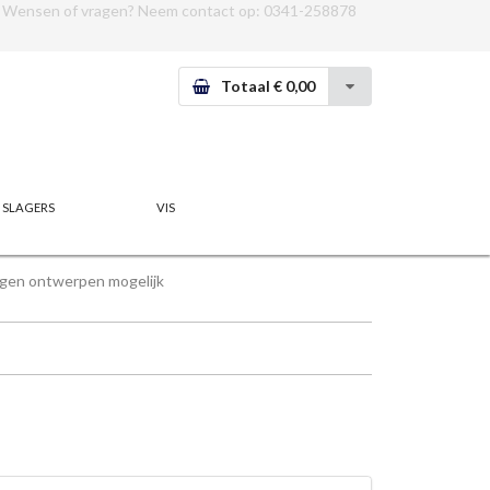
Wensen of vragen? Neem contact op:
0341-258878
Totaal € 0,00
SLAGERS
VIS
gen ontwerpen mogelijk