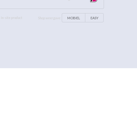
MOBIEL
EASY
 In-site product
Shop weergave: